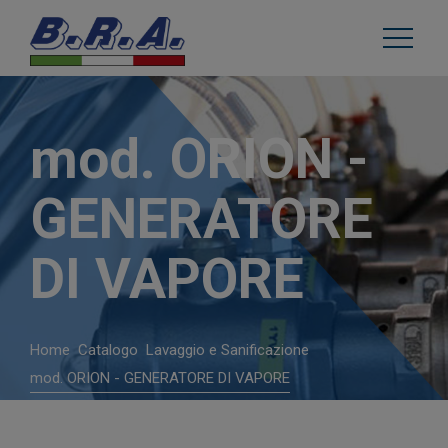
mod. ORION -
GENERATORE
DI VAPORE
Home
Catalogo
Lavaggio e Sanificazione
mod. ORION - GENERATORE DI VAPORE