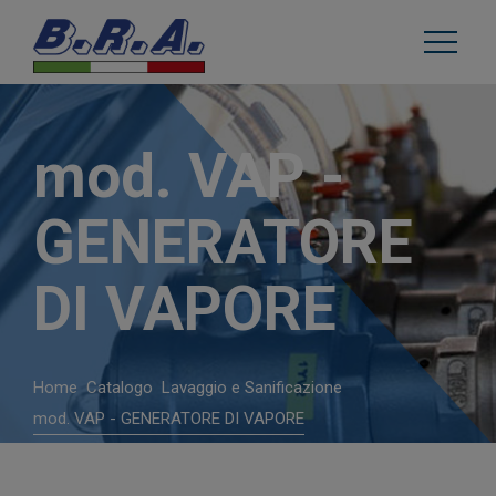
mod. VAP -
GENERATORE
DI VAPORE
Home
Catalogo
Lavaggio e Sanificazione
mod. VAP - GENERATORE DI VAPORE